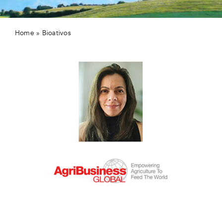
Home
»
Bioativos
“Staphyt lidera o registro de produtos biológicos no
Brasil e na Europa”: um artigo na AgriBusiness