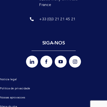
France
+33 (0)3 21 21 45 21
SIGA-NOS
Noticia legal
Politica de privacidade
Nossas aprovacoes
Mapa do site