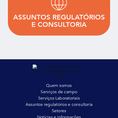
melhores estratégias regulatórias e
comercializar com sucesso seus produtos.
ASSUNTOS REGULATÓRIOS
E CONSULTORIA
SABER MAIS
Quem somos
Serviços de campo
Serviços Laboratoriais
Assuntos regulatórios e consultoria
Setores
Notícias e informações