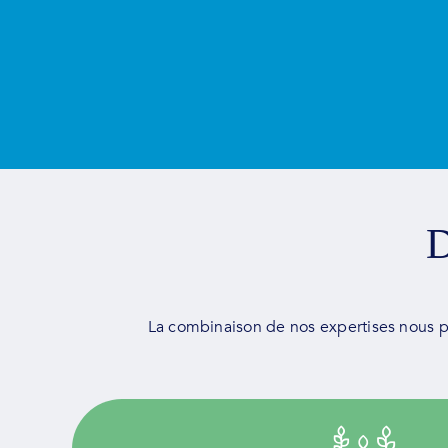
D
La combinaison de nos expertises nous p
Guidés par la qualité, nous fournissons des serv