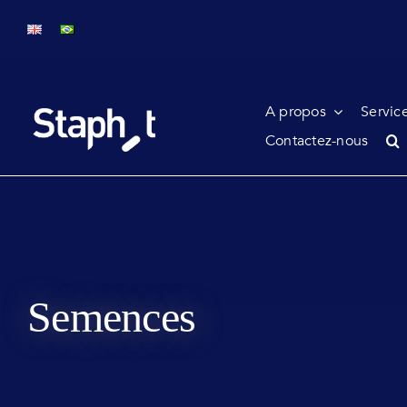
Passer
au
contenu
A propos
Servic
Contactez-nous
Semences