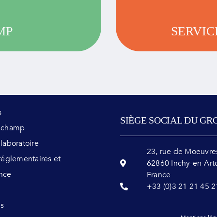
réglementaire et 
MP
SERVIC
s
SIÈGE SOCIAL DU GR
s champ
 laboratoire
23, rue de Moeuvre
 réglementaires et
62860 Inchy-en-Art
nce
France
+33 (0)3 21 21 45 2
és