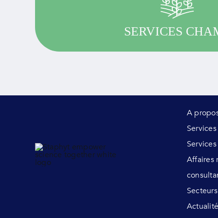
recherche agronomique.
SERVICES CHA
EN SAVOIR PLUS
A propo
Service
Services
Affaires
consulta
Secteurs
Actualit