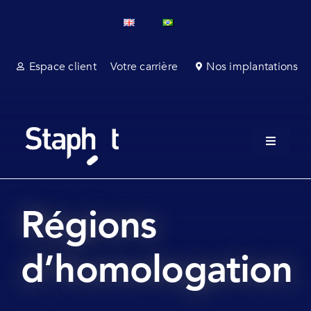
Passer
au
contenu
Espace client
Votre carrière
Nos implantations
Toggle
Navigati
A propo
Service
Régions
Services
d’homologation
Affaires