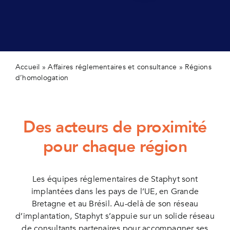
Secteur
Actualit
Contact
Accueil
»
Affaires réglementaires et consultance
»
Régions
d’homologation
Des acteurs de proximité
pour chaque région
Les équipes réglementaires de Staphyt sont
implantées dans les pays de l’UE, en Grande
Bretagne et au Brésil. Au-delà de son réseau
d’implantation, Staphyt s’appuie sur un solide réseau
de consultants partenaires pour accompagner ses