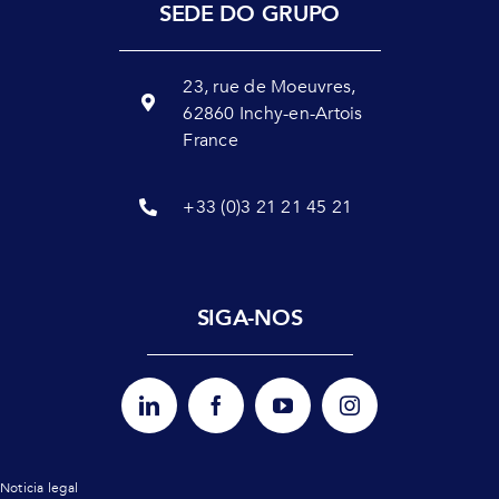
SEDE DO GRUPO
23, rue de Moeuvres,
62860 Inchy-en-Artois
France
+33 (0)3 21 21 45 21
SIGA-NOS
Noticia legal