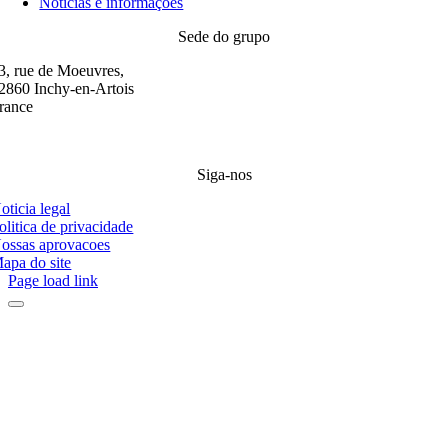
Notícias e informações
Sede do grupo
3, rue de Moeuvres,
2860 Inchy-en-Artois
rance
33 (0)3 21 21 45 21
Siga-nos
oticia legal
olitica de privacidade
ossas aprovacoes
apa do site
Page load link
Se tiver alguma pergunta sobre a Staphyt, seus serviços, sua
experiência, suas ofertas de emprego: não hesite em
entrar em
contato
conosco, entraremos em contato com você o mais rápido
possível.
Você também pode consultar nossos folhetos
nesta página
.