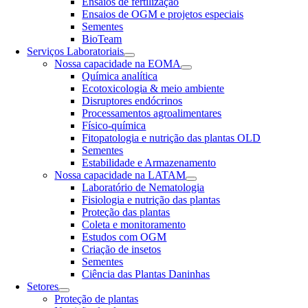
Ensaios de fertilização
Ensaios de OGM e projetos especiais
Sementes
BioTeam
Serviços Laboratoriais
Nossa capacidade na EOMA
Química analítica
Ecotoxicologia & meio ambiente
Disruptores endócrinos
Processamentos agroalimentares
Físico-química
Fitopatologia e nutrição das plantas OLD
Sementes
Estabilidade e Armazenamento
Nossa capacidade na LATAM
Laboratório de Nematologia
Fisiologia e nutrição das plantas
Proteção das plantas
Coleta e monitoramento
Estudos com OGM
Criação de insetos
Sementes
Ciência das Plantas Daninhas
Setores
Proteção de plantas