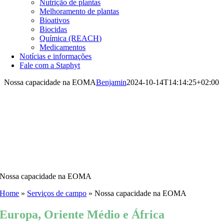
Nutrição de plantas
Melhoramento de plantas
Bioativos
Biocidas
Química (REACH)
Medicamentos
Notícias e informações
Fale com a Staphyt
Nossa capacidade na EOMA
Benjamin
2024-10-14T14:14:25+02:00
Nossa capacidade na EOMA
Home
»
Serviços de campo
»
Nossa capacidade na EOMA
Europa, Oriente Médio e África