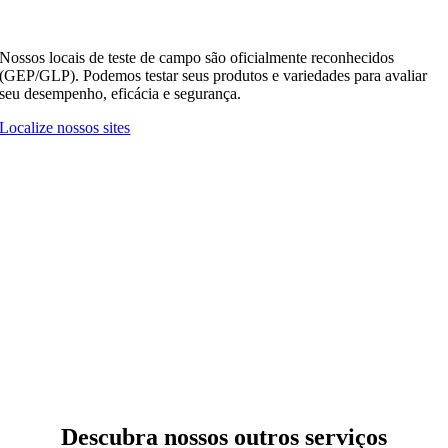
Nossos locais de teste de campo são oficialmente reconhecidos
(GEP/GLP). Podemos testar seus produtos e variedades para avaliar
seu desempenho, eficácia e segurança.
Localize nossos sites
Guiados pela qualidade, fornecemos serviços sob medida para
pesquisa agrícola.
Eficácia e posicionamento >
Resíduos >
Fertilidade >
Sementes >
Biológicos >
Descubra nossos outros serviços