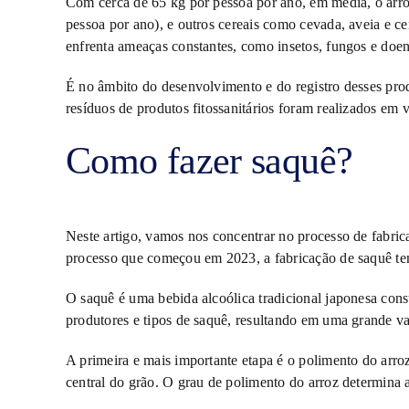
Com cerca de 65 kg por pessoa por ano, em média, o arro
pessoa por ano), e outros cereais como cevada, aveia e c
enfrenta ameaças constantes, como insetos, fungos e doença
É no âmbito do desenvolvimento e do registro desses prod
resíduos de produtos fitossanitários foram realizados em 
Como fazer saquê?
Neste artigo, vamos nos concentrar no processo de fabri
processo que começou em 2023, a fabricação de saquê tem
O saquê é uma bebida alcoólica tradicional japonesa cons
produtores e tipos de saquê, resultando em uma grande var
A primeira e mais importante etapa é o polimento do arro
central do grão. O grau de polimento do arroz determina a