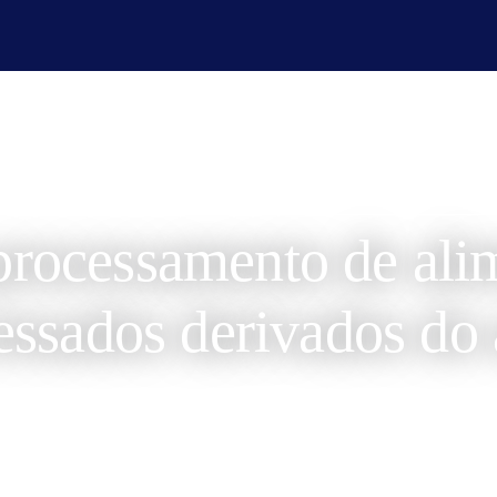
omos
Serviços de campo
Serviços Laboratoriais
Assu
processamento de ali
essados derivados do 
Dezembro 27, 2023