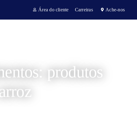
Área do cliente
Carreiras
Ache-nos
ntos Regulatórios
Setores
Notícias
Contato
mentos: produtos
arroz