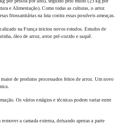
kg por pessoa por ano), seguido pelo milho (23 kg por
tura e Alimentação). Como todas as culturas, o arroz
as fitossanitárias na luta contra essas possíveis ameaças.
calizado na França iniciou novos estudos. Estudos de
rinha, óleo de arroz, arroz pré-cozido e saquê.
 maior de produtos processados feitos de arroz. Um novo
nica.
mação. Os vários estágios e técnicas podem variar entre
ra remover a camada externa, deixando apenas a parte