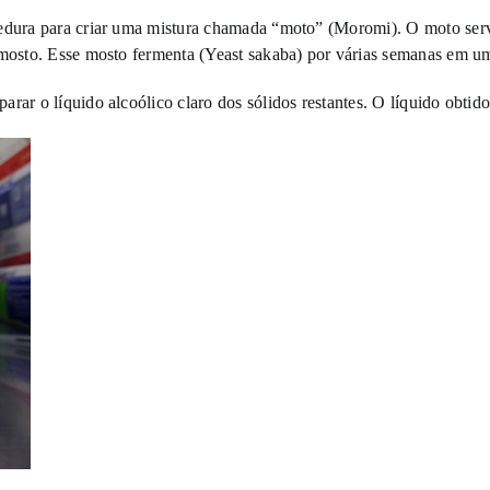
vedura para criar uma mistura chamada “moto” (Moromi). O moto serv
o mosto. Esse mosto fermenta (Yeast sakaba) por várias semanas em u
rar o líquido alcoólico claro dos sólidos restantes. O líquido obti