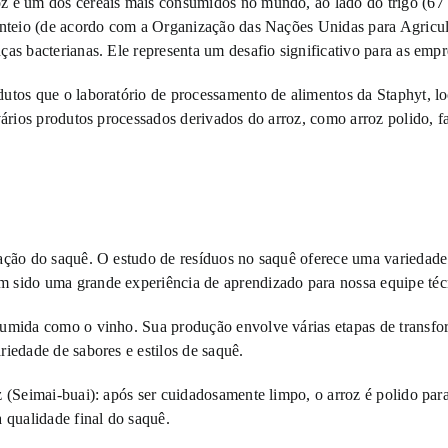
z é um dos cereais mais consumidos no mundo, ao lado do trigo (67 
enteio (de acordo com a Organização das Nações Unidas para Agricul
s bacterianas. Ele representa um desafio significativo para as empres
utos que o laboratório de processamento de alimentos da Staphyt, lo
vários produtos processados derivados do arroz, como arroz polido, fa
cação do saquê. O estudo de resíduos no saquê oferece uma variedade
 sido uma grande experiência de aprendizado para nossa equipe téc
umida como o vinho. Sua produção envolve várias etapas de transfor
iedade de sabores e estilos de saquê.
z (Seimai-buai): após ser cuidadosamente limpo, o arroz é polido pa
 qualidade final do saquê.