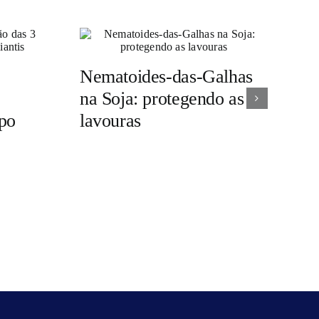
Nematoides-das-Galhas
na Soja: protegendo as
upo
lavouras