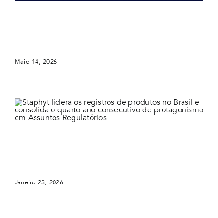
Mancha-alvo em Soja e Algodão: por que a doença
avança no Cerrado e o que a ciência pode fazer pelo
seu manejo
Maio 14, 2026
Staphyt lidera os registros de produtos no Brasil e
consolida o quarto ano consecutivo de protagonismo
em Assuntos Regulatórios
Janeiro 23, 2026