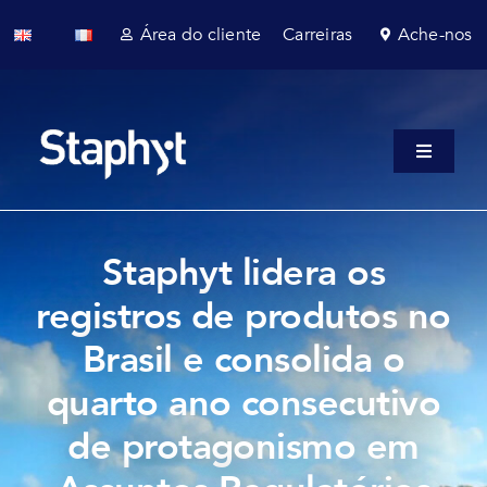
Skip
Área do cliente
Carreiras
Ache-nos
to
content
Toggle
Navigati
Quem s
Serviço
Staphyt lidera os
registros de produtos no
Serviços
Brasil e consolida o
Setores
quarto ano consecutivo
Notícias
de protagonismo em
Fale com