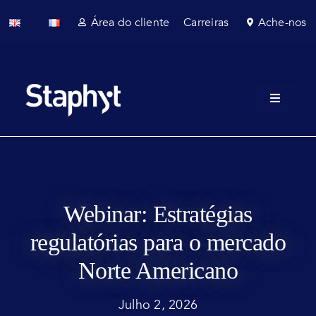
Skip
Área do cliente
Carreiras
Ache-nos
to
content
Toggle
Navigati
Quem s
Serviço
Serviços
Webinar: Estratégias
regulatórias para o mercado
Setores
Norte Americano
Notícias
Julho 2, 2026
Fale com