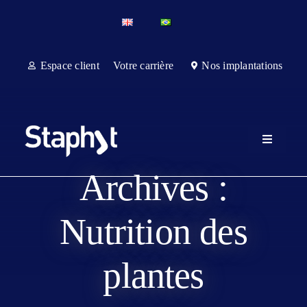
Passer
au
contenu
Espace client
Votre carrière
Nos implantations
Toggle
Navigatio
A propos
Archives :
Services
Nutrition des
Services 
plantes
Affaires 