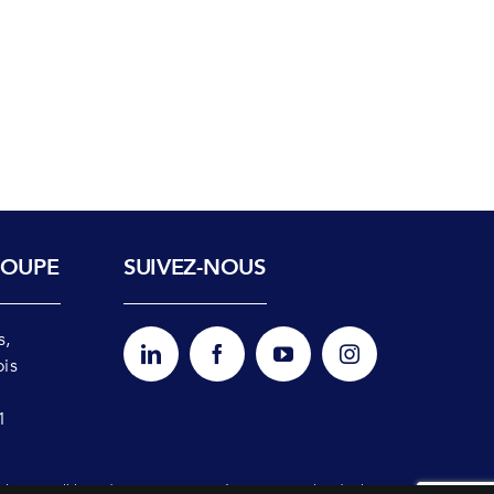
ROUPE
SUIVEZ-NOUS
s,
ois
1
ales
Politique de
Nos agréments
Plan du site