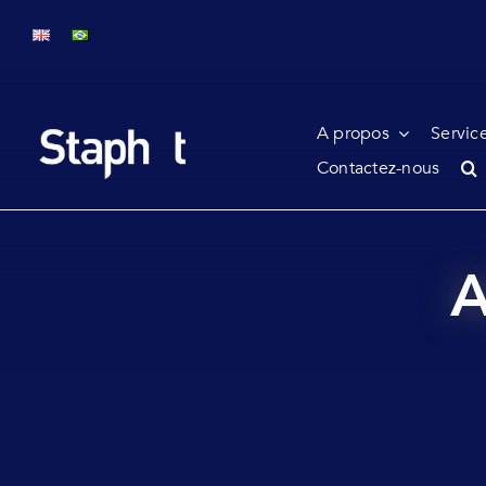
Passer
au
contenu
A propos
Servic
Contactez-nous
A