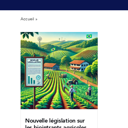
Accueil
»
Non classé
Nouvelle législation sur
les biointrants agricoles