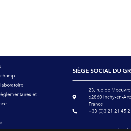
s
SIÈGE SOCIAL DU G
s champ
 laboratoire
23, rue de Moeuvre
 réglementaires et
62860 Inchy-en-Art
nce
France
+33 (0)3 21 21 45 2
és
Mentions lég