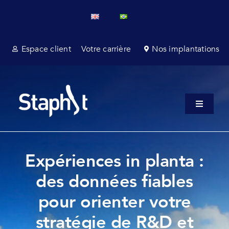
Passer
au
contenu
Espace client
Votre carrière
Nos implantations
Toggle
Navigati
A propos
Services champ
Expériences in planta :
des données fiables
Services laboratoire
pour orienter votre
Affaires réglementaires et consultance
stratégie de R&D et