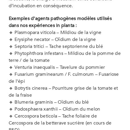
d’incubation en conséquence.
Exemples d’agents pathogènes modèles utilisés
dans nos expériences in planta :
🔹 Plasmopara viticola – Mildiou de la vigne
🔹 Erysiphe necator – Oïdium de la vigne
🔹 Septoria tritici – Tache septorienne du blé
🔹 Phytophthora infestans – Mildiou de la pomme de
terre / de la tomate
🔹 Venturia inaequalis – Tavelure du pommier
🔹 Fusarium graminearum / F. culmorum – Fusariose
de l’épi
🔹 Botrytis cinerea – Pourriture grise de la tomate et
de la fraise
🔹 Blumeria graminis – Oïdium du blé
🔹 Podosphaera xanthii – Oïdium du melon
🔹 Cercospora beticola – Tache foliaire de
Cercospora de la betterave sucrière (en cours de
R&D)