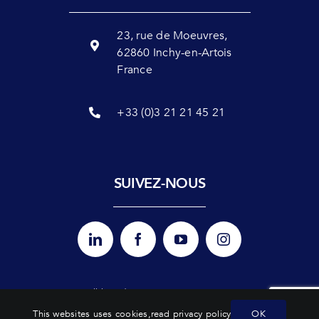
23, rue de Moeuvres,
62860 Inchy-en-Artois
France
+33 (0)3 21 21 45 21
SUIVEZ-NOUS
Politique de
Mentions légales
Nos agréments
Plan du site
confidentialité
This websites uses cookies,
read privacy policy
OK