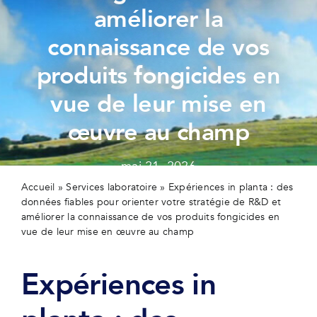
Secteurs
améliorer la
connaissance de vos
Actualités
produits fongicides en
Contactez-nous
vue de leur mise en
œuvre au champ
mai 21, 2026
Accueil
»
Services laboratoire
»
Expériences in planta : des
données fiables pour orienter votre stratégie de R&D et
améliorer la connaissance de vos produits fongicides en
vue de leur mise en œuvre au champ
Expériences in