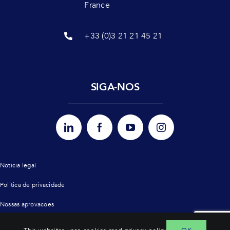
France
+33 (0)3 21 21 45 21
SIGA-NOS
Noticia legal
Politica de privacidade
Nossas aprovacoes
Mapa do site