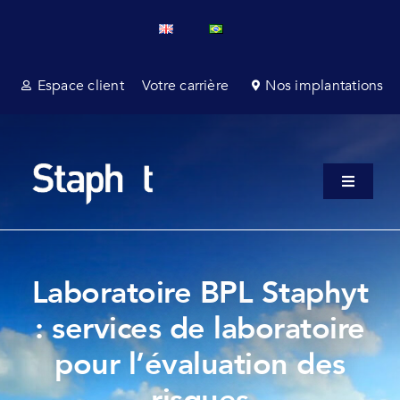
Passer
au
contenu
Espace client
Votre carrière
Nos implantations
Toggle
Navigati
A propo
Service
Laboratoire BPL Staphyt
Services
: services de laboratoire
pour l’évaluation des
Affaires
risques