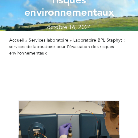
Secteur
environnementaux
Actualit
octobre 16, 2024
Contact
Accueil
»
Services laboratoire
»
Laboratoire BPL Staphyt :
services de laboratoire pour l’évaluation des risques
environnementaux