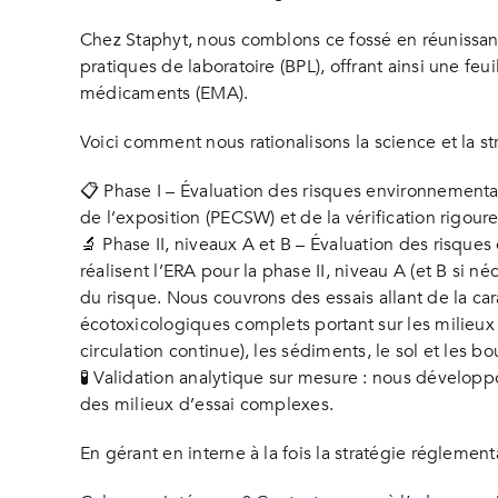
Chez Staphyt, nous comblons ce fossé en réunissant
pratiques de laboratoire (BPL), offrant ainsi une 
médicaments (EMA).
Voici comment nous rationalisons la science et la str
📋 Phase I – Évaluation des risques environnementa
de l’exposition (PECSW) et de la vérification rigou
🔬 Phase II, niveaux A et B – Évaluation des risqu
réalisent l’ERA pour la phase II, niveau A (et B si n
du risque. Nous couvrons des essais allant de la c
écotoxicologiques complets portant sur les milieux a
circulation continue), les sédiments, le sol et les b
🧪 Validation analytique sur mesure : nous développ
des milieux d’essai complexes.
En gérant en interne à la fois la stratégie réglemen