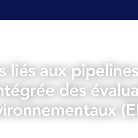
es champ
Services laboratoire
Affaires réglementaire
es liés aux pipelin
ntégrée des évalua
vironnementaux (E
juin 19, 2026