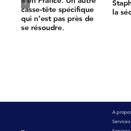
» en France. Un autre
Staph
casse-tête spécifique
la sé
qui n’est pas près de
se résoudre.
A propo
Service
Services