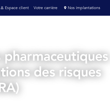
Espace client
Votre carrière
Nos implantations
s et consultance
Secteurs
Actualités
es pharmaceutiques
tions des risques
RA)