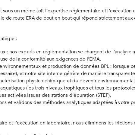
 sous un même toit l’expertise réglementaire et l’exécution 
feuille de route ERA de bout en bout qui répond strictement 
atégie :
ux : nos experts en réglementation se chargent de l’analyse 
reuse de la conformité aux exigences de l’EMA.
es environnementaux et production de données BPL : lorsque ce
écessaire), et notre site interne génère de manière transparente
aractérisation physico-chimique et du devenir environnementa
quatiques (les trois niveaux trophiques et tous les protocoles 
oues activées issues des stations d’épuration (STEP).
ons et validons des méthodes analytiques adaptées à votre pri
taire et l’exécution en laboratoire, nous éliminons les friction