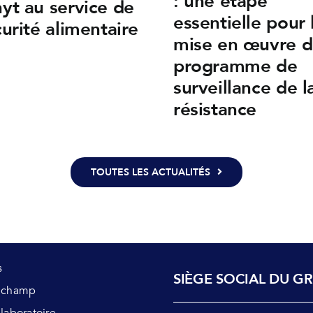
: une étape
yt au service de
essentielle pour 
curité alimentaire
mise en œuvre 
programme de
surveillance de l
résistance
TOUTES LES ACTUALITÉS
s
SIÈGE SOCIAL DU G
s champ
 laboratoire