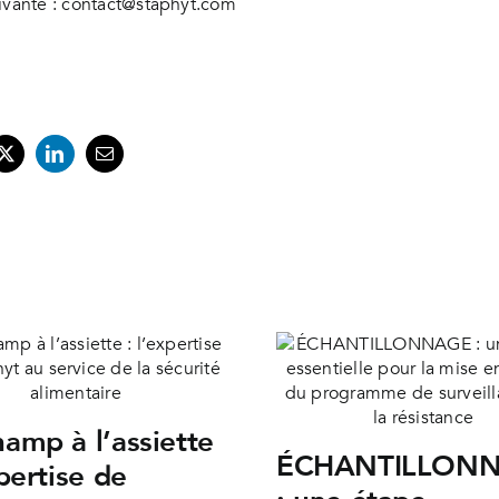
uivante : contact@staphyt.com
amp à l’assiette
ÉCHANTILLON
xpertise de