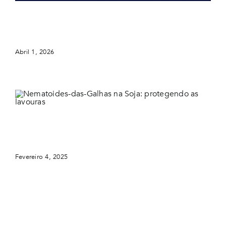
Como preparar e enviar amostras de solo para
análise de nematoides na cana-de-açúcar
Abril 1, 2026
Nematoides-das-Galhas na Soja: protegendo as
lavouras
Fevereiro 4, 2025