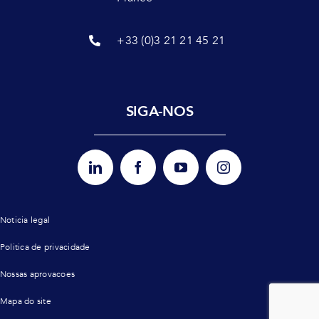
+33 (0)3 21 21 45 21
SIGA-NOS
Noticia legal
Politica de privacidade
Nossas aprovacoes
Mapa do site