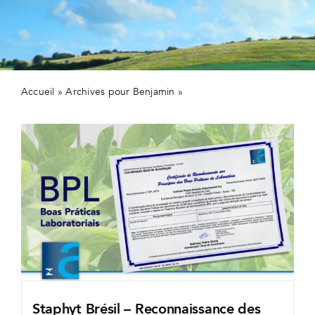
Secteur
Actualit
Contact
Accueil
»
Archives pour Benjamin
»
Page 3
Staphyt Brésil – Reconnaissance des