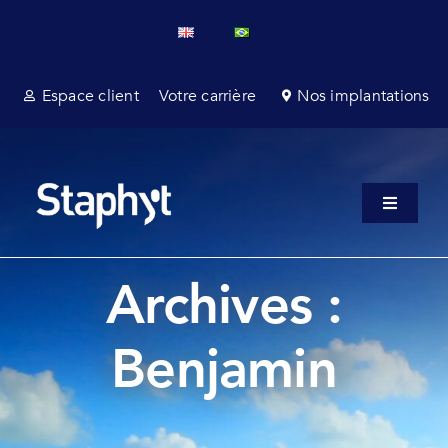
Passer
au
contenu
Espace client
Votre carrière
Nos implantations
Toggle
Navigati
A propo
Archives :
Service
Benjamin
Services
Affaires