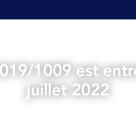
es champ
Services laboratoire
Affaires réglementaire
019/1009 est entré
juillet 2022
juillet 27, 2022