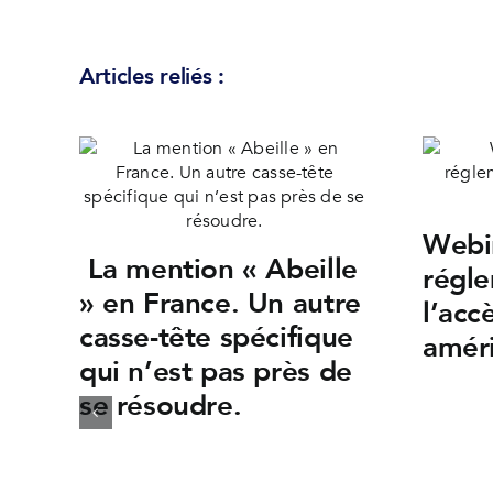
Articles reliés :
Webin
La mention « Abeille
régle
» en France. Un autre
l’acc
casse-tête spécifique
améri
qui n’est pas près de
se résoudre.