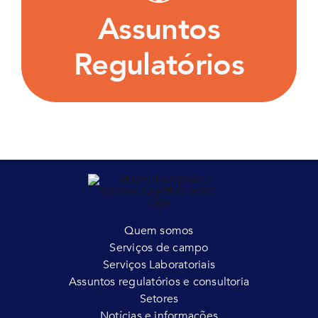
lançar seus produtos no mercado com sucesso.
Assuntos
SAIBA MAI
Regulatórios
Quem somos
Serviços de campo
Serviços Laboratoriais
Assuntos regulatórios e consultoria
Setores
Notícias e informações