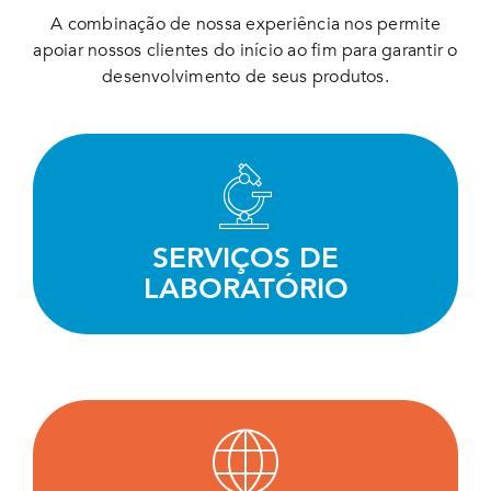
A combinação de nossa experiência nos permite
apoiar nossos clientes do início ao fim para garantir o
desenvolvimento de seus produtos.
Realizamos testes, triagens e avaliações de
forma eficiente graças à nossa vasta
experiência e equipamentos de última
SERVIÇOS DE
geração.
LABORATÓRIO
SAIBA MAIS
Trabalhamos em parceria com nossos clientes
para definir a melhor estratégia regulatória e