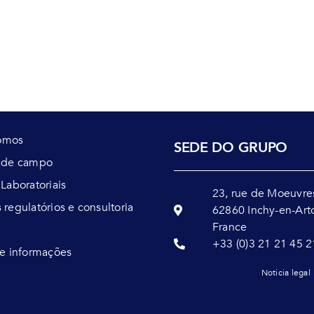
omos
SEDE DO GRUPO
s de campo
 Laboratoriais
23, rue de Moeuvre
 regulatórios e consultoria
62860 Inchy-en-Art
France
+33 (0)3 21 21 45 2
 e informações
Noticia legal