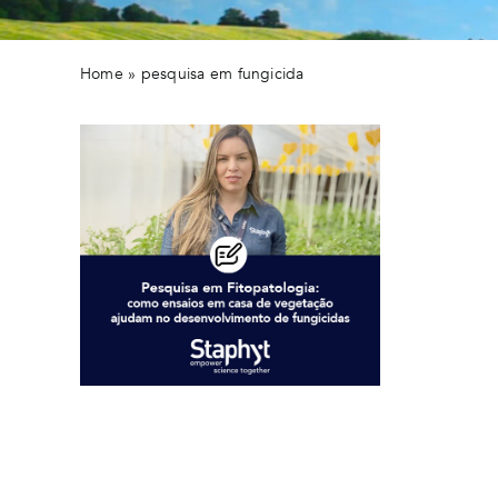
Home
»
pesquisa em fungicida
Como ensaios em casa de
vegetação ajudam no
desenvolvimento de fungicidas