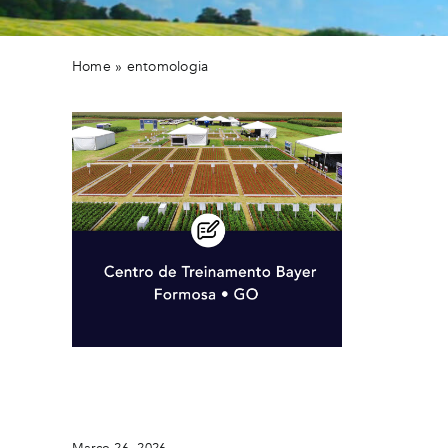
Home
»
entomologia
Staphyt sedia o CTB Bayer em
Formosa-GO
Março 26, 2026