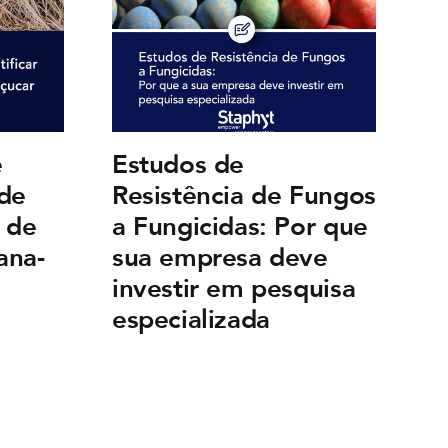
e
Estudos de
C
 de
Resistência de Fungos
c
e de
a Fungicidas: Por que
a
ana-
sua empresa deve
d
investir em pesquisa
fu
especializada