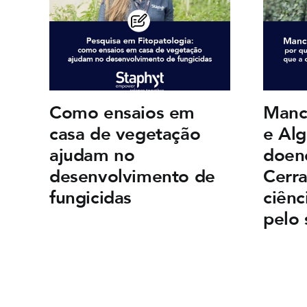
Como ensaios em
Manc
casa de vegetação
e Alg
ajudam no
doen
desenvolvimento de
Cerra
fungicidas
ciênc
pelo