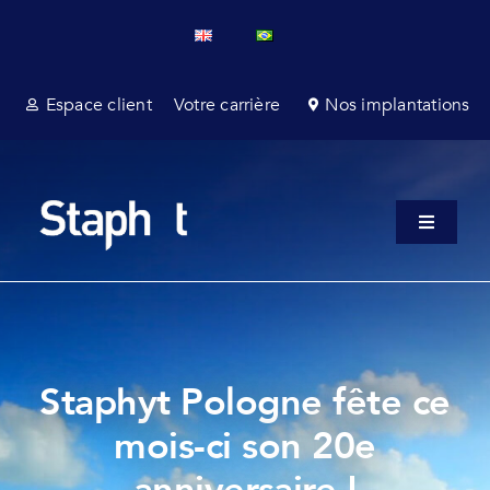
Passer
au
contenu
Espace client
Votre carrière
Nos implantations
Toggle
Navigati
A propo
Service
Services
Staphyt Pologne fête ce
mois-ci son 20e
Affaires
anniversaire !