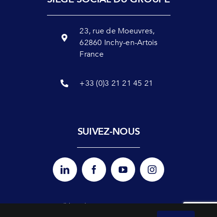
23, rue de Moeuvres,
62860 Inchy-en-Artois
France
+33 (0)3 21 21 45 21
SUIVEZ-NOUS
Politique de
Mentions légales
Nos agréments
Plan du site
confidentialité