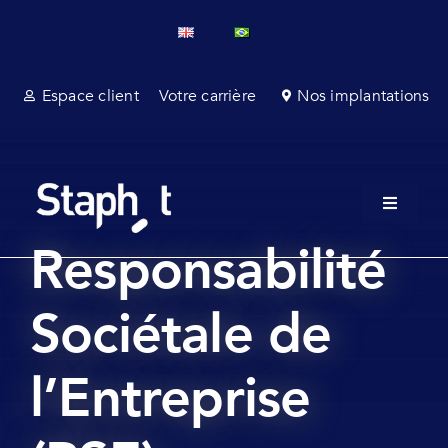
Passer
au
contenu
Espace client
Votre carrière
Nos implantations
Toggle
Navigati
Responsabilité
A propos
Services champ
Sociétale de
Services laboratoire
l’Entreprise
Affaires réglementaires et consultance