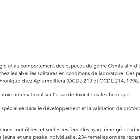
logie et au comportement des espèces du genre Osmia afin d’év
 chez les abeilles solitaires en conditions de laboratoire. Ces
et chronique chez Apis mellifera (OCDE 213 et OCDE 214, 1998
ratoire international sur l’essai de toxicité orale chronique.
pécialisé dans le développement et la validation de protocol
ions contrôlées, et seules les femelles ayant émergé pendant
e jeûne et une pesée individuelle, 234 femelles ont été répar