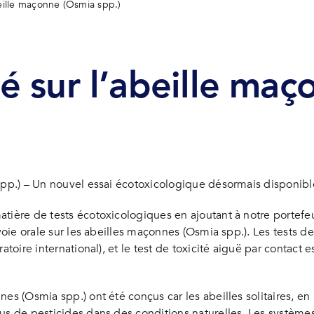
beille maçonne (Osmia spp.)
té sur l’abeille ma
spp.) – Un nouvel essai écotoxicologique désormais disponible
ière de tests écotoxicologiques en ajoutant à notre portefeuil
voie orale sur les abeilles maçonnes (Osmia spp.). Les tests de
ratoire international), et le test de toxicité aiguë par conta
s (Osmia spp.) ont été conçus car les abeilles solitaires, en p
us de pesticides dans des conditions naturelles. Les système