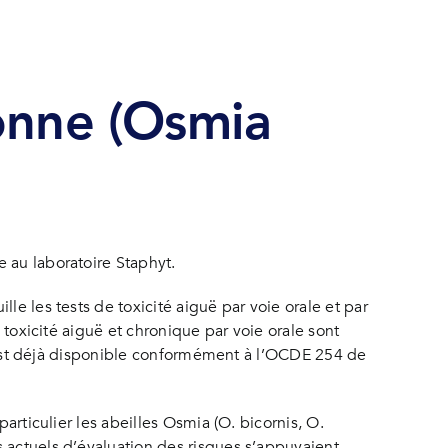
çonne (Osmia
 au laboratoire Staphyt.
le les tests de toxicité aiguë par voie orale et par
 toxicité aiguë et chronique par voie orale sont
ct est déjà disponible conformément à l’OCDE 254 de
articulier les abeilles Osmia (O. bicornis, O.
s actuels d’évaluation des risques s’appuyaient