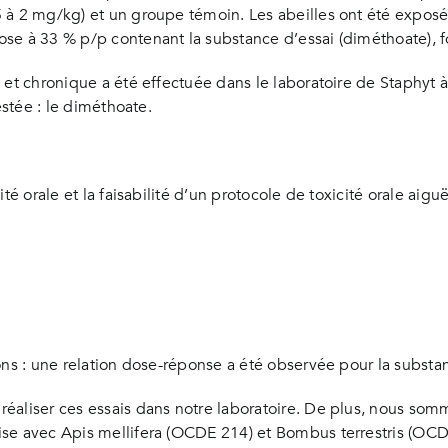
5 à 2 mg/kg) et un groupe témoin. Les abeilles ont été expos
se à 33 % p/p contenant la substance d’essai (diméthoate), f
ë et chronique a été effectuée dans le laboratoire de Staphyt
estée : le diméthoate.
té orale et la faisabilité d’un protocole de toxicité orale aigu
ons : une relation dose-réponse a été observée pour la substa
éaliser ces essais dans notre laboratoire. De plus, nous som
ise avec Apis mellifera (OCDE 214) et Bombus terrestris (OCD