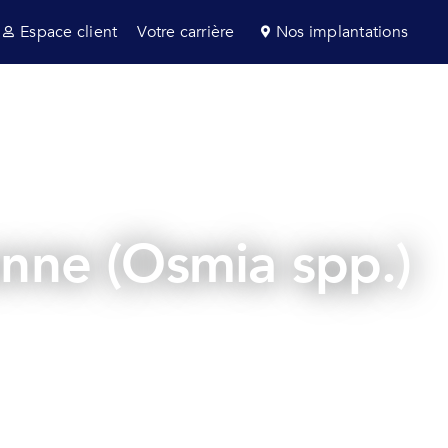
Espace client
Votre carrière
Nos implantations
s et consultance
Secteurs
Actualités
çonne (Osmia spp.)