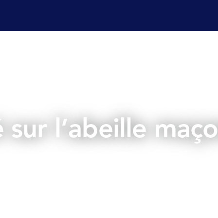
es champ
Services laboratoire
Affaires réglementaire
é sur l’abeille ma
mars 24, 2026