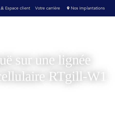
Espace client
Votre carrière
Nos implantations
s et consultance
Secteurs
Actualités
uë sur une lignée
 cellulaire RTgill-W1