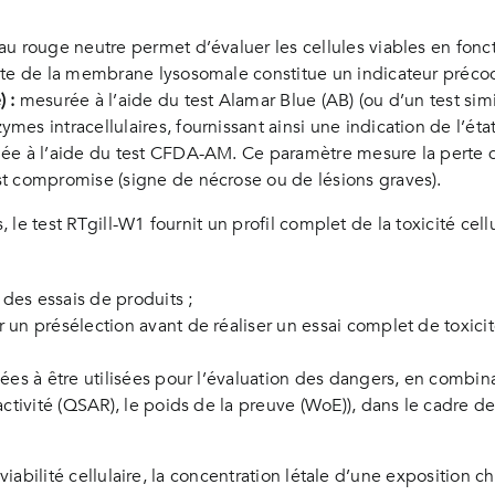
 au rouge neutre permet d’évaluer les cellules viables en foncti
nte de la membrane lysosomale constitue un indicateur précoce
 :
mesurée à l’aide du test Alamar Blue (AB) (ou d’un test sim
es intracellulaires, fournissant ainsi une indication de l’état
e à l’aide du test CFDA-AM. Ce paramètre mesure la perte de
st compromise (signe de nécrose ou de lésions graves).
, le test RTgill-W1 fournit un profil complet de la toxicité cell
 des essais de produits ;
 un présélection avant de réaliser un essai complet de toxicit
inées à être utilisées pour l’évaluation des dangers, en combi
activité (QSAR), le poids de la preuve (WoE)), dans le cadre de
 viabilité cellulaire, la concentration létale d’une exposition 