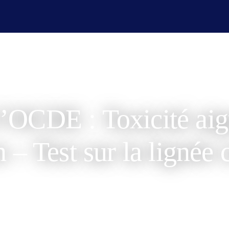
es champ
Services laboratoire
Affaires réglementaire
l’OCDE : Toxicité aig
n – Test sur la lignée
avril 20, 2026