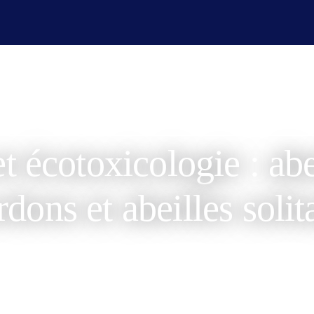
es champ
Services laboratoire
Affaires réglementaire
et écotoxicologie : ab
dons et abeilles solit
février 27, 2025