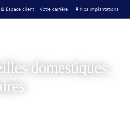
Espace client
Votre carrière
Nos implantations
s et consultance
Secteurs
Actualités
eilles domestiques,
aires