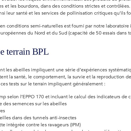
lles et les bourdons, dans des conditions strictes et contrôlée
si leur santé et les services de pollinisation critiques qu’ils 
/ en conditions semi-naturelles est fourni par notre laboratoire
européennes du Nord et du Sud (capacité de 50 essais dans to
le terrain BPL
ant les abeilles impliquent une série d’expériences systématiq
t la santé, le comportement, la survie et la reproduction de
ces tests sur le terrain impliquent généralement :
mp selon l’EPPO 170 et incluant le calcul des indicateurs de
e des semences sur les abeilles
res
lles dans des tunnels anti-insectes
 lutte intégrée contre les ravageurs (IPM)