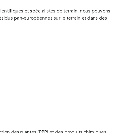
ntifiques et spécialistes de terrain, nous pouvons
e résidus pan-européennes sur le terrain et dans des
ection des plantes (PPP) et des produits chimiques