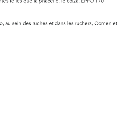
es telles que la phacélie, le colza, EPPO 170
itro, au sein des ruches et dans les ruchers, Oomen et