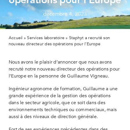
Secteurs
décembre 4, 2023
Actualités
Contactez-nous
Accueil
»
Services laboratoire
»
Staphyt a recruté son
nouveau directeur des opérations pour l’Europe
Nous avons le plaisir d’annoncer que nous avons
recruté notre nouveau directeur des opérations pour
l’Europe en la personne de Guillaume Vigneau.
Ingénieur agronome de formation, Guillaume a une
grande expérience de la gestion des opérations
dans le secteur agricole, que ce soit dans des
environnements techniques ou commerciaux, mais
aussi à des niveaux de direction générale.
Fort de ses expériences précédentes dans des