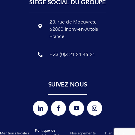
SIÈGE SOCIAL DU GROUPE
23, rue de Moeuvres,
62860 Inchy-en-Artois
France
+33 (0)3 21 21 45 21
SUIVEZ-NOUS
Politique de
Mentions légales
Nos agréments
Plan du site