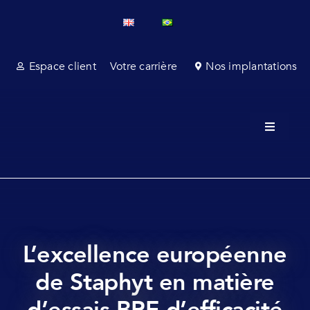
Passer
au
contenu
Espace client
Votre carrière
Nos implantations
Toggle
Navigati
A propo
Service
Services
L’excellence européenne
Affaires
de Staphyt en matière
Secteur
d’essais BPE d’efficacité