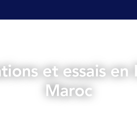
es champ
Services laboratoire
Affaires réglementaire
tions et essais en
Maroc
septembre 30, 2024