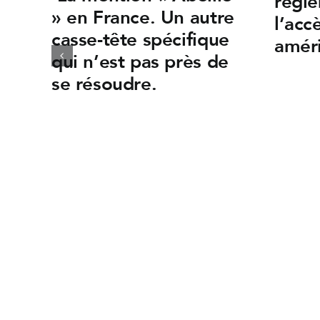
régle
» en France. Un autre
l’acc
casse-tête spécifique
améri
qui n’est pas près de
se résoudre.