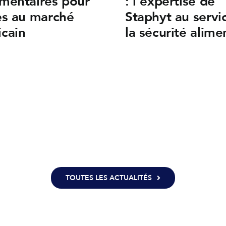
mentaires pour
: l’expertise de
ès au marché
Staphyt au servi
cain
la sécurité alime
TOUTES LES ACTUALITÉS